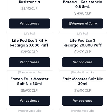
Resistencia
Batería + Resistencia
0.8 5mL
$5.490 CLP
$14.990 CLP
Ver opciones
Agregar al Carro
|
Life Pod
|
Life Pod
Life Pod Eco 3 Kit +
Life Pod Eco 3
Recarga 20.000 Puff
Recarga 20.000 Puff
$21.990 CLP
$12.990 CLP
Ver opciones
Ver opciones
|
Monster Vape Labs
|
Monster Vape Labs
Agotado
Frozen Fruit Monster
Fruit Monster Salt Nic
Salt Nic 30ml
30ml
$16.990 CLP
$16.990 CLP
Ver opciones
Ver opciones
|
Monster Vape Labs
|
Monster Vape Labs