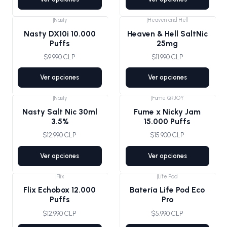
|
Nasty
|
Heaven and Hell
Nasty DX10i 10.000
Heaven & Hell SaltNic
Puffs
25mg
$9.990 CLP
$11.990 CLP
Ver opciones
Ver opciones
|
Nasty
|
Fume QRJOY
Nasty Salt Nic 30ml
Fume x Nicky Jam
3.5%
15.000 Puffs
$12.990 CLP
$15.900 CLP
Ver opciones
Ver opciones
|
Flix
|
Life Pod
Flix Echobox 12.000
Batería Life Pod Eco
Puffs
Pro
$12.990 CLP
$5.990 CLP