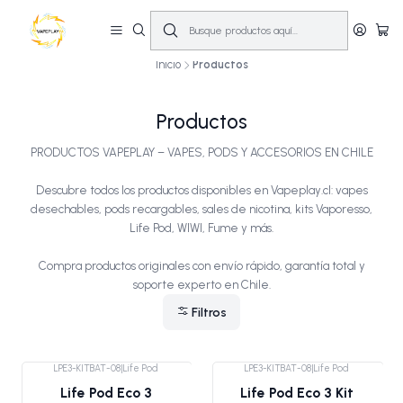
🔥
10% OFF primera compra! | Compra antes de las 14:00 y recíbelo el mismo
día en Santiago (Lun–Sáb)
🚚💨
Inicio
Productos
Productos
PRODUCTOS VAPEPLAY – VAPES, PODS Y ACCESORIOS EN CHILE
Descubre todos los productos disponibles en Vapeplay.cl: vapes
desechables, pods recargables, sales de nicotina, kits Vaporesso,
Life Pod, WIWI, Fume y más.
Compra productos originales con envío rápido, garantía total y
soporte experto en Chile.
Filtros
LPE3-KITBAT-08
|
Life Pod
LPE3-KITBAT-08
|
Life Pod
Life Pod Eco 3
Life Pod Eco 3 Kit