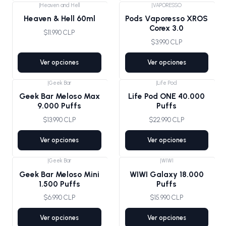
|
Heaven and Hell
|
VAPORESSO
Agotado
Heaven & Hell 60ml
Pods Vaporesso XROS
Corex 3.0
$11.990 CLP
$3.990 CLP
Ver opciones
Ver opciones
|
Geek Bar
|
Life Pod
Agotado
Geek Bar Meloso Max
Life Pod ONE 40.000
9.000 Puffs
Puffs
$13.990 CLP
$22.990 CLP
Ver opciones
Ver opciones
|
Geek Bar
|
WIWI
Geek Bar Meloso Mini
WIWI Galaxy 18.000
1.500 Puffs
Puffs
$6.990 CLP
$15.990 CLP
Ver opciones
Ver opciones