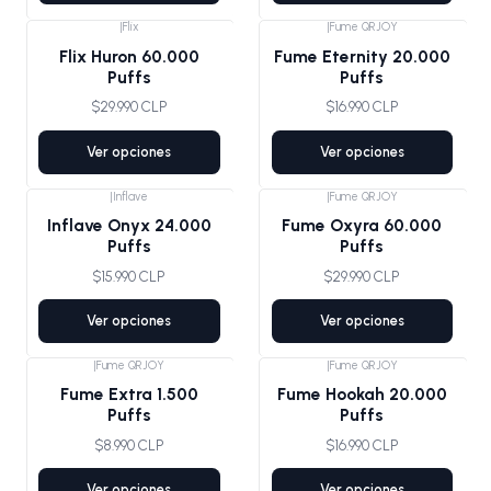
|
Flix
|
Fume QRJOY
Agotado
Flix Huron 60.000
Fume Eternity 20.000
Puffs
Puffs
$29.990 CLP
$16.990 CLP
Ver opciones
Ver opciones
|
Inflave
|
Fume QRJOY
Agotado
Inflave Onyx 24.000
Fume Oxyra 60.000
Puffs
Puffs
$15.990 CLP
$29.990 CLP
Ver opciones
Ver opciones
|
Fume QRJOY
|
Fume QRJOY
Fume Extra 1.500
Fume Hookah 20.000
Puffs
Puffs
$8.990 CLP
$16.990 CLP
Ver opciones
Ver opciones