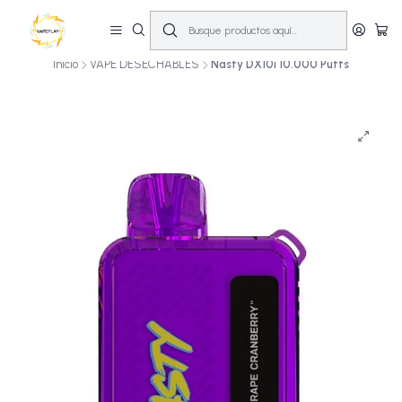
🔥
10% OFF primera compra! | Compra antes de las 14:00 y recíbelo el mismo
día en Santiago (Lun–Sáb)
🚚💨
Inicio
VAPE DESECHABLES
Nasty DX10i 10.000 Puffs