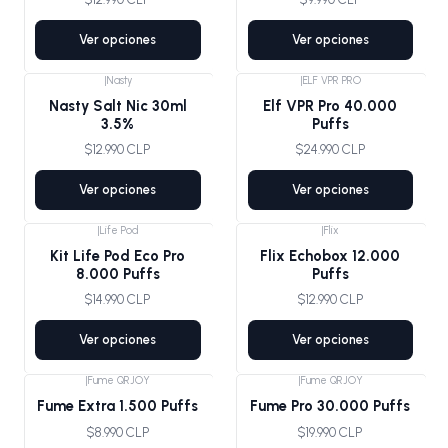
Ver opciones
Ver opciones
|
Nasty
|
ELF VPR PRO
Nasty Salt Nic 30ml
Elf VPR Pro 40.000
3.5%
Puffs
$12.990 CLP
$24.990 CLP
Ver opciones
Ver opciones
|
Life Pod
|
Flix
Kit Life Pod Eco Pro
Flix Echobox 12.000
8.000 Puffs
Puffs
$14.990 CLP
$12.990 CLP
Ver opciones
Ver opciones
|
Fume QRJOY
|
Fume QRJOY
Fume Extra 1.500 Puffs
Fume Pro 30.000 Puffs
$8.990 CLP
$19.990 CLP