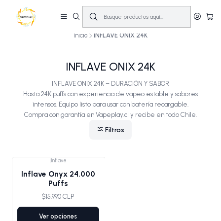
🔥
10% OFF primera compra! | Compra antes de las 14:00 y recíbelo el mismo
día en Santiago (Lun–Sáb)
🚚💨
Inicio
INFLAVE ONIX 24K
INFLAVE ONIX 24K
INFLAVE ONIX 24K – DURACIÓN Y SABOR
Hasta 24K puffs con experiencia de vapeo estable y sabores
intensos. Equipo listo para usar con batería recargable.
Compra con garantía en Vapeplay.cl y recibe en todo Chile.
Filtros
|
Inflave
Inflave Onyx 24.000
Puffs
$15.990 CLP
Ver opciones