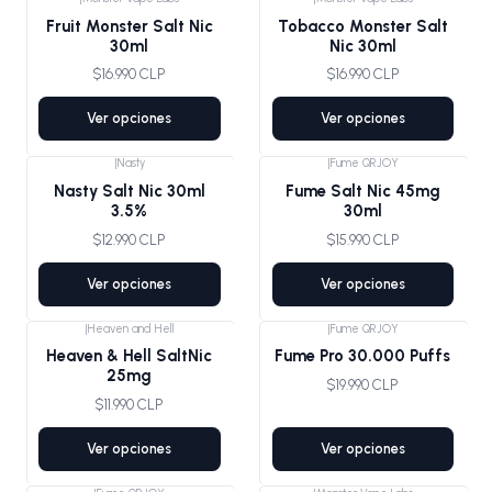
Agotado
Agotado
Fruit Monster Salt Nic
Tobacco Monster Salt
30ml
Nic 30ml
$16.990 CLP
$16.990 CLP
Ver opciones
Ver opciones
|
Nasty
|
Fume QRJOY
Nasty Salt Nic 30ml
Fume Salt Nic 45mg
3.5%
30ml
$12.990 CLP
$15.990 CLP
Ver opciones
Ver opciones
|
Heaven and Hell
|
Fume QRJOY
Heaven & Hell SaltNic
Fume Pro 30.000 Puffs
25mg
$19.990 CLP
$11.990 CLP
Ver opciones
Ver opciones