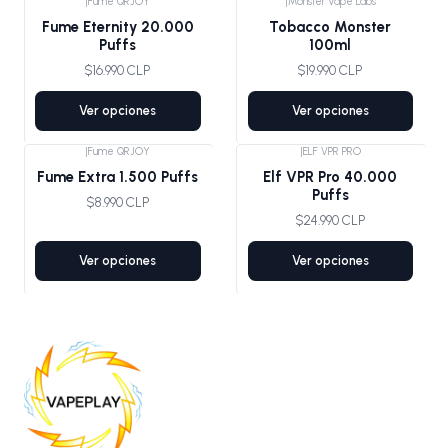
|
Fume QRJOY
|
Monster Vape Labs
Fume Eternity 20.000
Tobacco Monster
Puffs
100ml
$16.990 CLP
$19.990 CLP
Ver opciones
Ver opciones
|
Fume QRJOY
|
ELF VPR PRO
Fume Extra 1.500 Puffs
Elf VPR Pro 40.000
Puffs
$8.990 CLP
$24.990 CLP
Ver opciones
Ver opciones