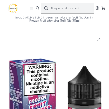
🔥
10% OFF primera compra! | Compra antes de las 14:00 y recíbelo el mismo
día en Santiago (Lun–Sáb)
🚚💨
Inicio
MONSTER
Frozen Fruit Monster Salt Nic 30ml
Frozen Fruit Monster Salt Nic 30ml