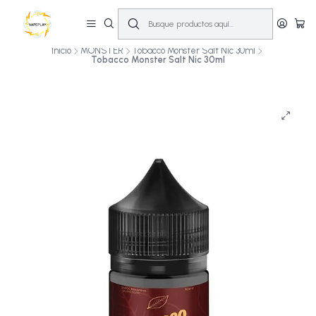
🔥
10% OFF primera compra! | Compra antes de las 14:00 y recíbelo el mismo
día en Santiago (Lun–Sáb)
🚚💨
Inicio
MONSTER
Tobacco Monster Salt Nic 30ml
Tobacco Monster Salt Nic 30ml