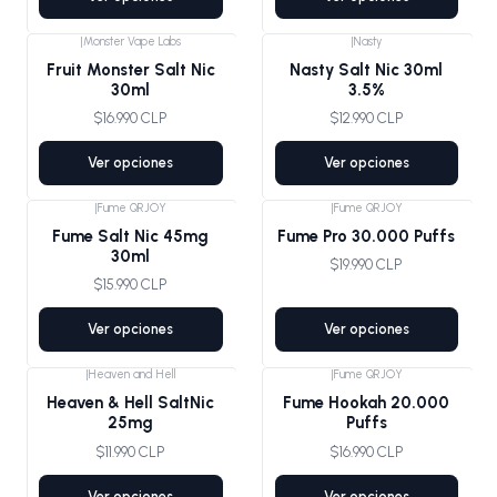
|
Monster Vape Labs
|
Nasty
Agotado
Fruit Monster Salt Nic
Nasty Salt Nic 30ml
30ml
3.5%
$16.990 CLP
$12.990 CLP
Ver opciones
Ver opciones
|
Fume QRJOY
|
Fume QRJOY
Fume Salt Nic 45mg
Fume Pro 30.000 Puffs
30ml
$19.990 CLP
$15.990 CLP
Ver opciones
Ver opciones
|
Heaven and Hell
|
Fume QRJOY
Heaven & Hell SaltNic
Fume Hookah 20.000
25mg
Puffs
$11.990 CLP
$16.990 CLP
Ver opciones
Ver opciones