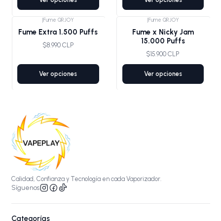
|
Fume QRJOY
|
Fume QRJOY
Fume Extra 1.500 Puffs
Fume x Nicky Jam
15.000 Puffs
$8.990 CLP
$15.900 CLP
Ver opciones
Ver opciones
Calidad, Confianza y Tecnología en cada Vaporizador.
Síguenos
Categorías