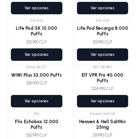
Ver opciones
Ver opciones
|
Life Pod
|
Life Pod
Life Pod SK 10.000
Life Pod Recarga 8.000
Puffs
Puffs
$12.990 CLP
$9.990 CLP
Ver opciones
Ver opciones
|
Fume QRJOY
|
ELF VPR PRO
WIWI Plus 32.000 Puffs
Elf VPR Pro 40.000
Puffs
$18.900 CLP
$24.990 CLP
Ver opciones
Ver opciones
|
Flix
|
Heaven and Hell
Flix Echobox 12.000
Heaven & Hell SaltNic
Puffs
25mg
$12.990 CLP
$11.990 CLP