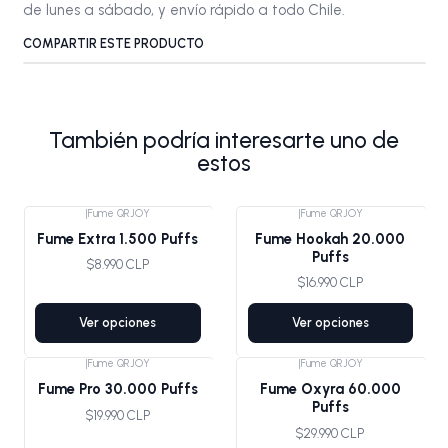
de lunes a sábado, y envío rápido a todo Chile.
COMPARTIR ESTE PRODUCTO
También podría interesarte uno de
estos
|
Fume QRJOY
|
Fume QRJOY
Fume Extra 1.500 Puffs
Fume Hookah 20.000
Puffs
$8.990 CLP
$16.990 CLP
Ver opciones
Ver opciones
|
Fume QRJOY
|
Fume QRJOY
Fume Pro 30.000 Puffs
Fume Oxyra 60.000
Puffs
$19.990 CLP
$29.990 CLP