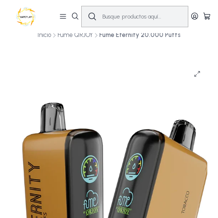
🔥
10% OFF primera compra! | Compra antes de las 14:00 y recíbelo el mismo
día en Santiago (Lun–Sáb)
🚚💨
Inicio
Fume QRJOY
Fume Eternity 20.000 Puffs