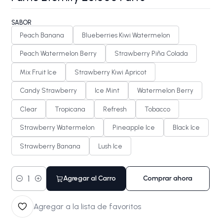
SABOR
Peach Banana
Blueberries Kiwi Watermelon
Peach Watermelon Berry
Strawberry Piña Colada
Mix Fruit Ice
Strawberry Kiwi Apricot
Candy Strawberry
Ice Mint
Watermelon Berry
Clear
Tropicana
Refresh
Tobacco
Strawberry Watermelon
Pineapple Ice
Black Ice
Strawberry Banana
Lush Ice
Agregar al Carro
Comprar ahora
Cantidad
Agregar a la lista de favoritos