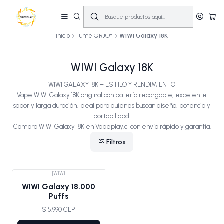
🔥
10% OFF primera compra! | Compra antes de las 14:00 y recíbelo el mismo
día en Santiago (Lun–Sáb)
🚚💨
Inicio
Fume QRJOY
WIWI Galaxy 18K
WIWI Galaxy 18K
WIWI GALAXY 18K – ESTILO Y RENDIMIENTO
Vape WIWI Galaxy 18K original con batería recargable, excelente
sabor y larga duración. Ideal para quienes buscan diseño, potencia y
portabilidad.
Compra WIWI Galaxy 18K en Vapeplay.cl con envío rápido y garantía.
Filtros
|
WIWI
WIWI Galaxy 18.000
Puffs
$15.990 CLP