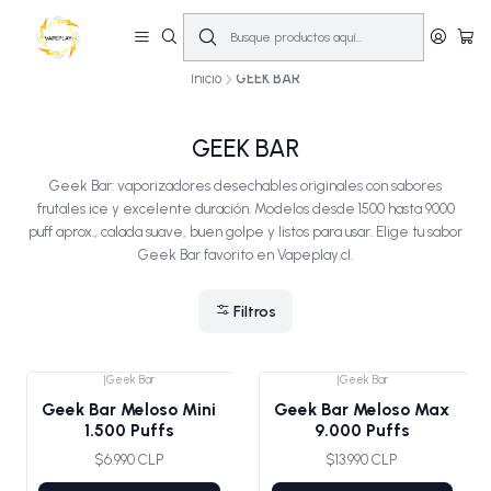
🔥
10% OFF primera compra! | Compra antes de las 14:00 y recíbelo el mismo
día en Santiago (Lun–Sáb)
🚚💨
Inicio
GEEK BAR
GEEK BAR
Geek Bar: vaporizadores desechables originales con sabores
frutales ice y excelente duración. Modelos desde 1500 hasta 9000
puff aprox., calada suave, buen golpe y listos para usar. Elige tu sabor
Geek Bar favorito en Vapeplay.cl.
Filtros
|
Geek Bar
|
Geek Bar
Agotado
Geek Bar Meloso Mini
Geek Bar Meloso Max
1.500 Puffs
9.000 Puffs
$6.990 CLP
$13.990 CLP