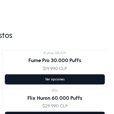
stos
|
Fume QRJOY
Fume Pro 30.000 Puffs
$19.990 CLP
Ver opciones
|
Flix
Agotado
Flix Huron 60.000 Puffs
$29.990 CLP