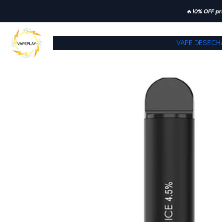
🔥
10% OFF pr
VAPE DESECH