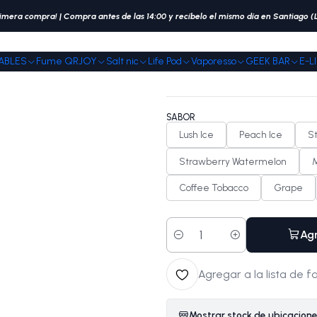
Inicio
Fume QRJOY
Fume Extra 1.500 Puffs
imera compra! | Compra antes de las 14:00 y recíbelo el mismo día en Santiago 
ABLES
Fume QRJOY
Salt nic
Life Pod
Vaporesso
GEEK BAR
E-L
|
Fume Extra 1.50
SABOR
Lush Ice
Peach Ice
S
Strawberry Watermelon
M
Coffee Tobacco
Grape
Agr
Cantidad
Agregar a la lista de f
Mostrar stock de ubicacion