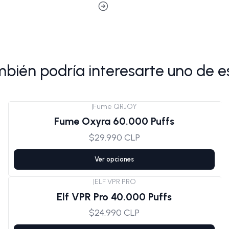
bién podría interesarte uno de e
|
Fume QRJOY
Agotado
Fume Oxyra 60.000 Puffs
$29.990 CLP
Ver opciones
|
ELF VPR PRO
Elf VPR Pro 40.000 Puffs
$24.990 CLP