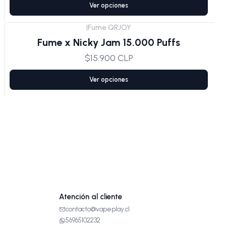
Ver opciones
|
Fume QRJOY
Fume x Nicky Jam 15.000 Puffs
$15.900 CLP
Ver opciones
Atención al cliente
contacto@vapeplay.cl
56965102232