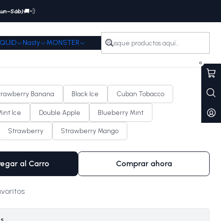
(Lun–Sáb)
🚚💨
IQUID
Nasty
MONSTER
0 Puffs
0
trawberry Banana
Black Ice
Cuban Tobacco
int Ice
Double Apple
Blueberry Mint
Strawberry
Strawberry Mango
egar al Carro
Comprar ahora
avoritos
es