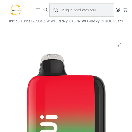
🔥
10% OFF primera compra! | Compra antes de las 14:00 y recíbelo el mismo
día en Santiago (Lun–Sáb)
🚚💨
Inicio
Fume QRJOY
WIWI Galaxy 18K
WIWI Galaxy 18.000 Puffs