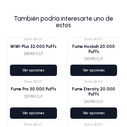
También podría interesarte uno de
estos
|
Fume QRJOY
|
Fume QRJOY
WIWI Plus 32.000 Puffs
Fume Hookah 20.000
Puffs
$18.900 CLP
$16.990 CLP
Ver opciones
Ver opciones
|
Fume QRJOY
|
Fume QRJOY
Fume Pro 30.000 Puffs
Fume Eternity 20.000
Puffs
$19.990 CLP
$16.990 CLP
Ver opciones
Ver opciones
|
Fume QRJOY
|
Fume QRJOY