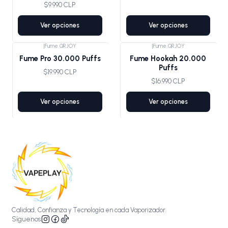
$9.990 CLP
Ver opciones
Ver opciones
|
Fume QRJOY
|
Fume QRJOY
Fume Pro 30.000 Puffs
Fume Hookah 20.000
Puffs
$19.990 CLP
$16.990 CLP
Ver opciones
Ver opciones
Calidad, Confianza y Tecnología en cada Vaporizador.
Síguenos