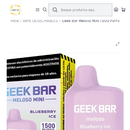
🔥
10% OFF primera compra! | Compra antes de las 14:00 y recíbelo el mismo
día en Santiago (Lun–Sáb)
🚚💨
Inicio
VAPE DESECHABLES
Geek Bar Meloso Mini 1.500 Puffs