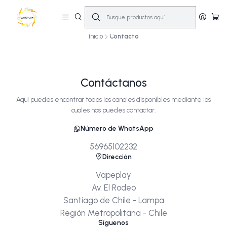
🔥
10% OFF primera compra! | Compra antes de las 14:00 y recíbelo el mismo
día en Santiago (Lun–Sáb)
🚚💨
Inicio
Contacto
Contacto Vapeplay - Vapes en Chile
Contáctanos
Aquí puedes encontrar todos los canales disponibles mediante los
cuales nos puedes contactar.
Número de WhatsApp
56965102232
Dirección
Vapeplay
Av. El Rodeo
Santiago de Chile - Lampa
Región Metropolitana - Chile
Síguenos