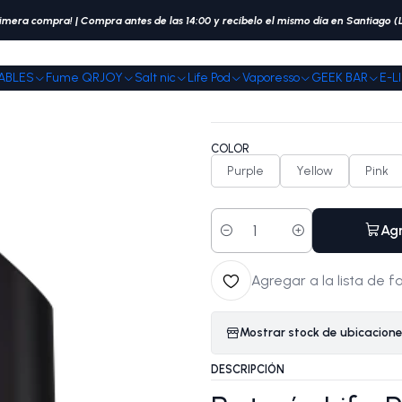
Inicio
Life Pod
Batería Life Pod Eco Pro
imera compra! | Compra antes de las 14:00 y recíbelo el mismo día en Santiago 
ABLES
Fume QRJOY
Salt nic
Life Pod
Vaporesso
GEEK BAR
E-L
|
Batería Life Pod
COLOR
Purple
Yellow
Pink
Agr
Cantidad
Agregar a la lista de f
Mostrar stock de ubicacion
DESCRIPCIÓN