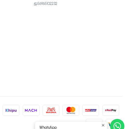
56965102232
WhatsApp