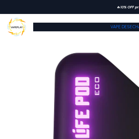
🔥
10% OFF pr
VAPE DESECH