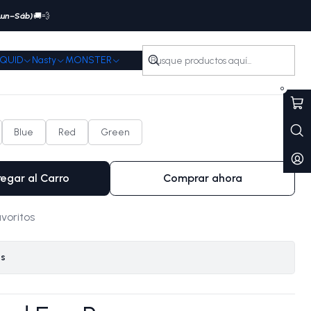
(Lun–Sáb)
🚚💨
IQUID
Nasty
MONSTER
 Eco Pro
0
Blue
Red
Green
egar al Carro
Comprar ahora
avoritos
es