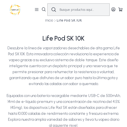
🔥
10% OFF primera compra! | Compra antes de las 14:00 y recíbelo el mismo
día en Santiago (Lun–Sáb)
🚚💨
Inicio
Life Pod SK 10K
Life Pod SK 10K
Descubre la línea de vaporizadores desechables de alta gama Life
Pod SK 10K. Esta innovadora colección revoluciona la experiencia de
vapeo gracias a su exclusivo sistema de doble tanque. Este diseño
inteligente cuenta con un depósito principal y una reserva que te
permite presionar para rehumectar la resistencia a voluntad,
garantizando que disfrutes de un sabor puro hasta la última gota y
evitando las caladas con sabor a quemado.
Equipados con una batería recargable mediante USB-C de 500mAh,
14ml de e-líquido premium y una concentración de nicotina del 4.5%
(45mg), los dispositivos Life Pod SK están diseñados para ofrecer
hasta 10.000 caladas de rendimiento constante y frescura extrema.
Explora nuestra amplia variedad de sabores y lleva tu vapeo diario
al siguiente nivel.