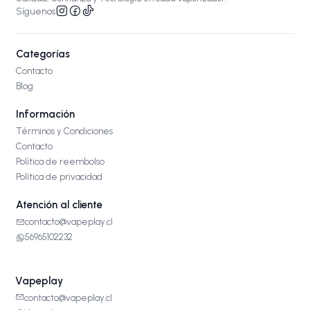
Síguenos
Categorías
Contacto
Blog
Información
Términos y Condiciones
Contacto
Política de reembolso
Política de privacidad
Atención al cliente
contacto@vapeplay.cl
56965102232
Vapeplay
contacto@vapeplay.cl