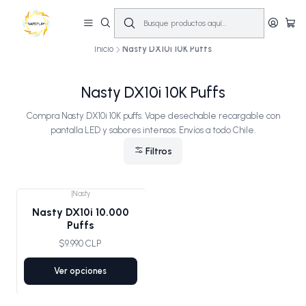
🔥
10% OFF primera compra! | Compra antes de las 14:00 y recíbelo el mismo
día en Santiago (Lun–Sáb)
🚚💨
Inicio
Nasty DX10i 10K Puffs
Nasty DX10i 10K Puffs
Compra Nasty DX10i 10K puffs. Vape desechable recargable con
pantalla LED y sabores intensos. Envíos a todo Chile.
Filtros
|
Nasty
Nasty DX10i 10.000
Puffs
$9.990 CLP
Ver opciones