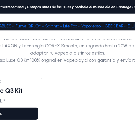
Inicio
Vaporesso
Luxe Q3 Kit
imera compra! | Compra antes de las 14:00 y recíbelo el mismo día en Santiago 
Luxe Q3 Kit
ABLES
Fume QRJOY
Salt nic
Life Pod
Vaporesso
GEEK BAR
E-L
VAPORESSO LUXE Q3 KIT – RENDIMIENTO Y ESTILO REFINADO
et AXON y tecnología COREX Smooth, entregando hasta 20W de pot
adaptar tu vapeo a distintos estilos.
o Luxe Q3 Kit 100% original en Vapeplay.cl con garantía y envío r
o
e Q3 Kit
LP
s