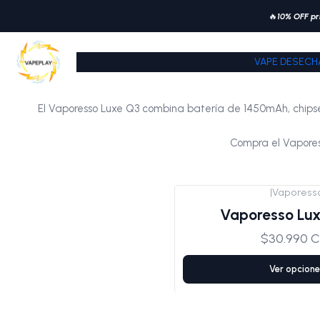
🔥
10% OFF pr
VAPE DESECH
El Vaporesso Luxe Q3 combina batería de 1450mAh, chips
Compra el Vaporess
|
Vaporess
Vaporesso Lux
$30.990 C
Ver opcione