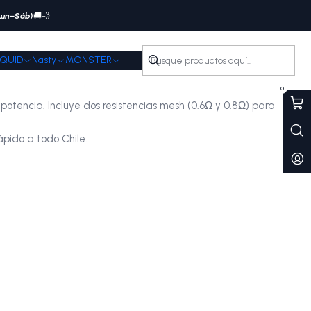
(Lun–Sáb)
🚚💨
IQUID
Nasty
MONSTER
0
encia. Incluye dos resistencias mesh (0.6Ω y 0.8Ω) para
ápido a todo Chile.