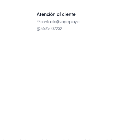
Atención al cliente
contacto@vapeplay.cl
56965102232