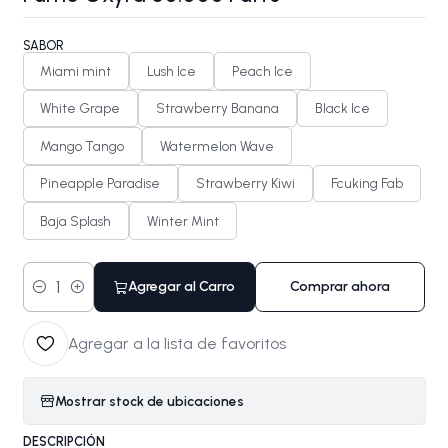
SABOR
Miami mint
Lush Ice
Peach Ice
White Grape
Strawberry Banana
Black Ice
Mango Tango
Watermelon Wave
Pineapple Paradise
Strawberry Kiwi
Fcuking Fab
Baja Splash
Winter Mint
Agregar al Carro
Comprar ahora
Cantidad
Agregar a la lista de favoritos
Mostrar stock de ubicaciones
DESCRIPCIÓN