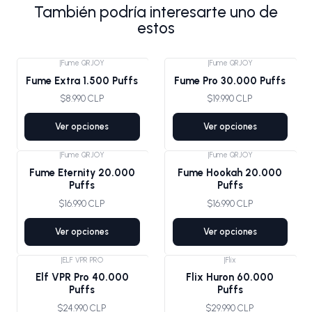
También podría interesarte uno de
estos
|
Fume QRJOY
|
Fume QRJOY
Fume Extra 1.500 Puffs
Fume Pro 30.000 Puffs
$8.990 CLP
$19.990 CLP
Ver opciones
Ver opciones
|
Fume QRJOY
|
Fume QRJOY
Fume Eternity 20.000
Fume Hookah 20.000
Puffs
Puffs
$16.990 CLP
$16.990 CLP
Ver opciones
Ver opciones
|
ELF VPR PRO
|
Flix
Agotado
Elf VPR Pro 40.000
Flix Huron 60.000
Puffs
Puffs
$24.990 CLP
$29.990 CLP