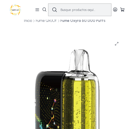
🔥
10% OFF primera compra! | Compra antes de las 14:00 y recíbelo el mismo
día en Santiago (Lun–Sáb)
🚚💨
Inicio
Fume QRJOY
Fume Oxyra 60.000 Puffs