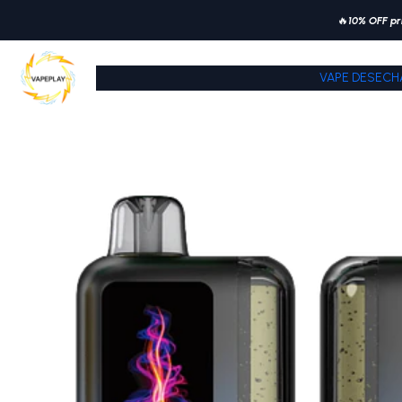
🔥
10% OFF pr
VAPE DESECH