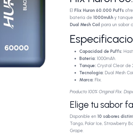
El
Flix Huron 60.000 Puffs
ofre
batería de
1000mAh
y tanque
Dual Mesh Coil
para un sabor d
Especificaci
Capacidad de Puffs:
Hast
Batería:
1000mAh.
Tanque:
Crystal Clear de 
Tecnología:
Dual Mesh Coil
Marca:
Flix.
Producto 100% Original Flix. Dis
Elige tu sabor f
Disponible en
10 sabores distin
Tango, Polar Ice, Strawberry B
Grape.