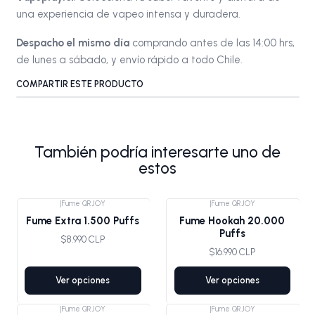
una experiencia de vapeo intensa y duradera.
Despacho el mismo día
comprando antes de las 14:00 hrs,
de lunes a sábado, y envío rápido a todo Chile.
COMPARTIR ESTE PRODUCTO
También podría interesarte uno de
estos
|
Fume QRJOY
|
Fume QRJOY
Fume Extra 1.500 Puffs
Fume Hookah 20.000
Puffs
$8.990 CLP
$16.990 CLP
Ver opciones
Ver opciones
|
Fume QRJOY
|
Fume QRJOY