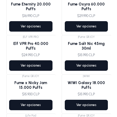
Fume Eternity 20.000
Fume Oxyra 60.000
Puffs
Puffs
$16.990 CLP
$29.990 CLP
Ver opciones
Ver opciones
|
ELF VPR PRO
|
Fume QRJOY
Elf VPR Pro 40.000
Fume Salt Nic 45mg
Puffs
30ml
$24.990 CLP
$15.990 CLP
Ver opciones
Ver opciones
|
Fume QRJOY
|
WIWI
Fume x Nicky Jam
WIWI Galaxy 18.000
15.000 Puffs
Puffs
$15.900 CLP
$15.990 CLP
Ver opciones
Ver opciones
|
Life Pod
|
Fume QRJOY