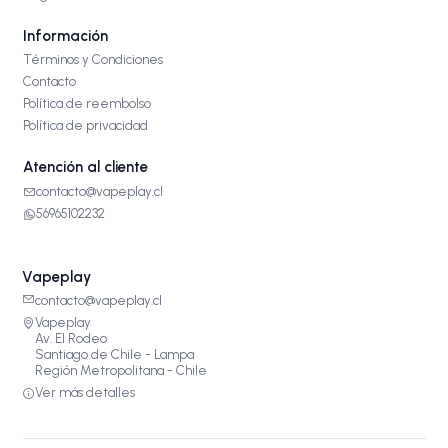
Información
Términos y Condiciones
Contacto
Política de reembolso
Política de privacidad
Atención al cliente
contacto@vapeplay.cl
56965102232
Vapeplay
contacto@vapeplay.cl
Vapeplay
Av. El Rodeo
Santiago de Chile - Lampa
Región Metropolitana - Chile
Ver más detalles