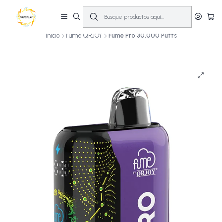
🔥
10% OFF primera compra! | Compra antes de las 14:00 y recíbelo el mismo
día en Santiago (Lun–Sáb)
🚚💨
Inicio
Fume QRJOY
Fume Pro 30.000 Puffs