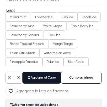
SABOR
Miami mint
Freezer Ice
Lush Ice
Peach Ice
Strawberry Wind
White Grape
Triple Berry Ice
Strawberry Banana
Black Ice
Florida Tropical Breeze
Mango Tango
Texas Citrus Rush
Watermelon Wave
Pineapple Paradise
Polar Ice
Sour Apple
Agregar al Carro
Comprar ahora
Cantidad
Agregar a la lista de favoritos
Mostrar stock de ubicaciones