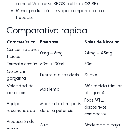
como el Vaporesso XROS o el Luxe Q2 SE)
Menor producción de vapor comparado con el
freebase
Comparativa rápida
Característica
Freebase
Sales de Nicotina
Concentraciones
0mg – 6mg
24mg – 45mg
típicas
Formato común
60ml / 100ml
30ml
Golpe de
Fuerte a altas dosis
Suave
garganta
Velocidad de
Más rápida (similar
Más lenta
absorción
al cigarro)
Pods MTL,
Equipo
Mods, sub-ohm, pods
dispositivos
recomendado
de alta potencia
compactos
Producción de
Alta
Moderada a baja
vapor